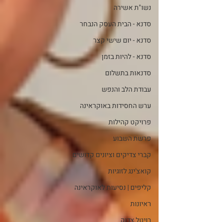
נשו"ת אשירה
סדנא - הבית העסק הנבחר
סדנא - יום שישי קצר
סדנא - להיות בזמן
סדנאות בתשלום
עבודת הלב והנפש
ערש החסידות באוקראינה
פרויקט קהילות
פרשת השבוע
קברי צדיקים וציונים קדושים
קואצ'ינג לזוגיות
קליפים | נסיעות לאוקראינה
ראיונות
רויטל צדוק