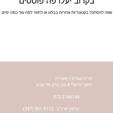
בקרוב יעלו פה פוסטים
שווה להסתכל בקטגוריות אחרות בבלוג או לחזור לפה עוד כמה ימים.
חנוכה
חסידות
יומן מסע - נוסעים מספרים ישועו
סק הנבחר
יעל זלץ - להיות בזמן
יעל זלץ - מסביב לבית ב- 90 י
מרכז שמים / אשירה
רחוב יחיאלי 4 נוה צדק תל אביב
072-2146146
טלפון ארה"ב
(347) 901-5172