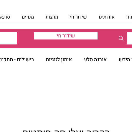
יה
אודותינו
שידור חי
מרצות
מנויים
סדנאו
שידור חי
ן הירש
אורנה סלע
אימון לזוגיות
בישולים - מתכונ
לכות
הלכות שמיטה
הרב טברסקי - 12 הצעדים
ה
או חדשות
זיוה מאיר - הנחיית הורים
זיוה מאיר - הנחיי
טרנברג
חדוה שטרנברג - לחזור אל הבריאות שבך
חדוה