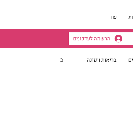
ת
עוד
הרשמה לעדכונים
ים
בריאות ותזונה
רב מיכי יוספי- 12 הצעדים
ת הורים
 שטרנברג - מאמרים