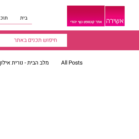
בית
תוכנ
All Posts
מלב הבית - נורית אילו
דבר העורכת
הופעות
ה
הרצאות ווידאו
הרצאות ויד
חגים ומועדי ישראל
חדוה ש