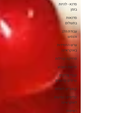
סדנא - להיות
בזמן
סדנאות
בתשלום
עבודת הלב
והנפש
ערש החסידות
באוקראינה
פרויקט קהילות
פרשת השבוע
קברי צדיקים
וציונים קדושים
קואצ'ינג לזוגיות
קליפים | נסיעות
לאוקראינה
ראיונות