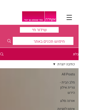
שידור חי
בלוג
כתיבה יוצרת
All Posts
מלב הבית -
נורית אילון
הירש
אורנה סלע
אימון לזוגיות