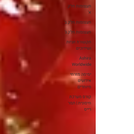
תעצומות חלק
א'
תעצומות חלק ב'
תעצומות חלק ג'
תקשורת זוגיות
ושידוכים
Ashira
Worldwide
ימימה מזרחי
אירועים
מיוחדים
קורס מערכת
חיסונית | תמר
רייס