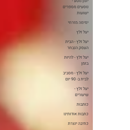
יומן מסע -
נוסעים מספרים
ישועות
ימימה מזרחי
יעל זלץ
יעל זלץ - הבית
העסק הנבחר
יעל זלץ - להיות
בזמן
יעל זלץ - מסביב
לבית ב- 90 יום
יעל זלץ -
שיעורים
כותבות
כתבות אודותינו
כתיבה יוצרת