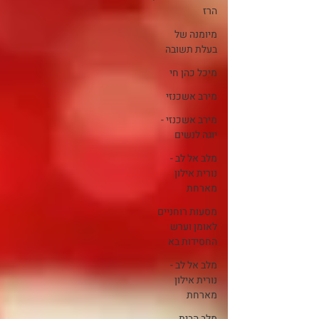
הרז
מיומנה של
בעלת תשובה
מיכל כהן חי
מירב אשכנזי
מירב אשכנזי -
יוגה לנשים
מלב אל לב -
נורית אילון
מארחת
מסעות רוחניים
לאומן וערש
החסידות בא
מלב אל לב -
נורית אילון
מארחת
מלב הבית