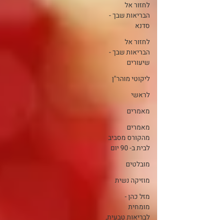
לחזור אל
הבריאות שבך -
סדנא
לחזור אל
הבריאות שבך -
שיעורים
ליקוטי מוהר"ן
לראשי
מאמרים
מאמרים
מהקורס מסביב
לבית ב- 90 יום
מובלטים
מוזיקה נשית
מזל כהן -
מומחית
לבריאות טבעית,