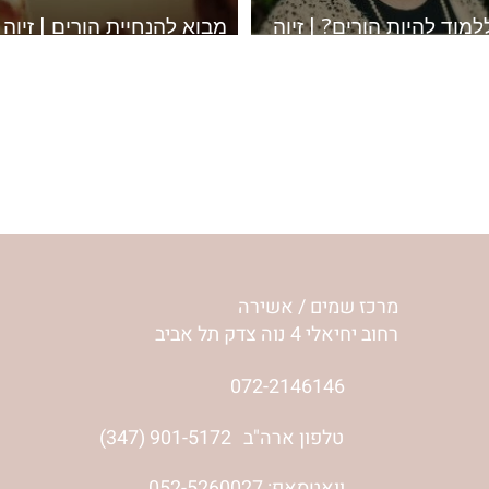
למוד להיות הורים? | זיוה
מבוא להנחיית הורים | זיוה
איר
מאיר
חנוכה
חסידות
יומן מסע - נוסעים מספרים ישועו
סק הנבחר
יעל זלץ - להיות בזמן
יעל זלץ - מסביב לבית ב- 90 י
מרכז שמים / אשירה
רחוב יחיאלי 4 נוה צדק תל אביב
072-2146146
טלפון ארה"ב
(347) 901-5172
וואטסאפ: 052-5260027