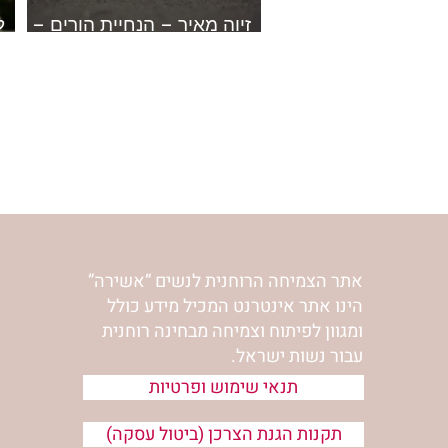
זיוה מאיר – הנחיית הורים –
ל
כיבוד הורים
מ
חדווה שטרנברג
חינוך ילדים
יעל זלץ
יעל זלץ - הבית הע
יעל זלץ - שיעורים
אתר הצמיחה הרוחנית לנשים “אשירה”
הינו אתר אינטרנט המכיל מידע כולל
ומגוון לפיתוח וצמיחה מבחינה רוחנית
עבור נשות ישראל.
תנאי שימוש ופרטיות
תקנות הגנת הצרכן (ביטול עסקה)