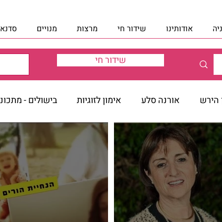
יה
אודותינו
שידור חי
מרצות
מנויים
סדנאו
שידור חי
ן הירש
אורנה סלע
אימון לזוגיות
בישולים - מתכונ
לכות
הלכות שמיטה
הרב טברסקי - 12 הצעדים
ה
או חדשות
זיוה מאיר - הנחיית הורים
זיוה מאיר - הנחיי
טרנברג
חדוה שטרנברג - לחזור אל הבריאות שבך
חדוה