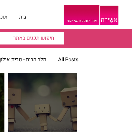
בית
תוכנ
All Posts
מלב הבית - נורית אילו
דבר העורכת
הופעות
ה
הרצאות ווידאו
הרצאות ויד
חגים ומועדי ישראל
חדוה ש