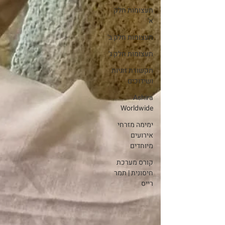
תעצומות חלק
א'
תעצומות חלק ב'
תעצומות חלק ג'
תקשורת זוגיות
ושידוכים
Ashira
Worldwide
ימימה מזרחי
אירועים
מיוחדים
קורס מערכת
חיסונית | תמר
רייס