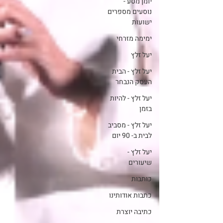
יומן מסע -
נוסעים מספרים
ישועות
ימימה מזרחי
יעל זלץ
יעל זלץ - הבית
העסק הנבחר
יעל זלץ - להיות
בזמן
יעל זלץ - מסביב
לבית ב- 90 יום
יעל זלץ -
שיעורים
כותבות
כתבות אודותינו
כתיבה יוצרת