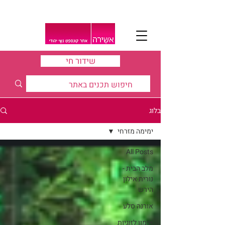
שידור חי
בלוג
ימימה מזרחי
All Posts
מלב הבית -
נורית אילון
הירש
אורנה סלע
אימון לזוגיות