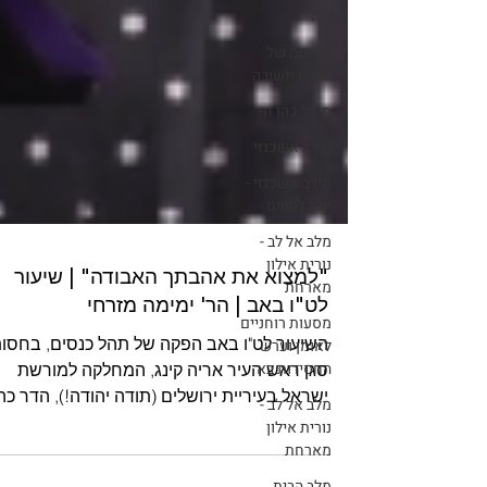
הרז
מיומנה של
בעלת תשובה
מיכל כהן חי
מירב אשכנזי
מירב אשכנזי -
יוגה לנשים
מלב אל לב -
נורית אילון
מארחת
מסעות רוחניים
לאומן וערש
"למצוא את אהבתך האבודה" | שיעור
החסידות בא
לט"ו באב | הר' ימימה מזרחי
מלב אל לב -
נורית אילון
השיעור לט"ו באב הפקה של תהל כנסים, בחסו
מארחת
סגן ראש העיר אריה קינג, המחלקה למורשת
מלב הבית