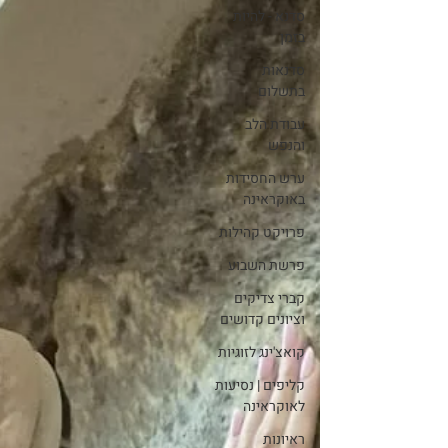
סדנא - להיות
בזמן
סדנאות
בתשלום
עבודת הלב
והנפש
ערש החסידות
באוקראינה
פרויקט קהילות
פרשת השבוע
קברי צדיקים
וציונים קדושים
קואצ'ינג לזוגיות
קליפים | נסיעות
לאוקראינה
ראיונות