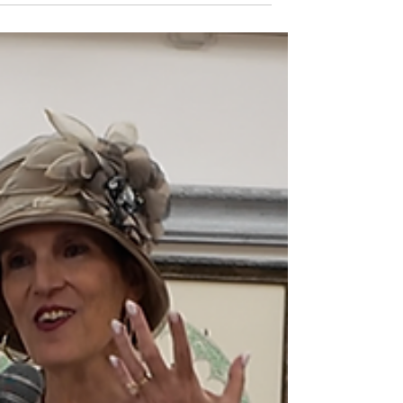
הרבנית ימימה מזרחי "ואיזה אור על
החיים!" | פרשת פנחס
הרבנית ימימה מזרחי "ואיזה אור על החיים!" ער
פטירת אור החיים הקדוש והכנה לשבעה עשר
בתמוז פרשת פנחס ושלושת השבועות- "הופכות
קללה לברכה" איך שלושת שבועות החורבן יהפכ
לכזה בניין ותכירי את המתנה שאת? צפיה בעלו
של 15 ש"ח - שמנה לב, אין להעביר בביט הרגיל
רק דרך האתר. קישור צפייה 2 להשמעת קובץ
MP3 השיעור מוקדש לעילוי נשמת תרצה בת
מסעודה תמר תהילה בת סיון ולהבדיל לרפואת