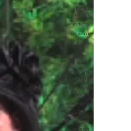
בישולים -
מתכונים
בריאות ותזונה
דבר העורכת
הופעות
הלכות
הלכות שמיטה
הרב טברסקי -
12 הצעדים
הרב מיכי יוספי-
12 הצעדים
הרצאות ווידאו
הרצאות וידאו
חדשות
זיוה מאיר -