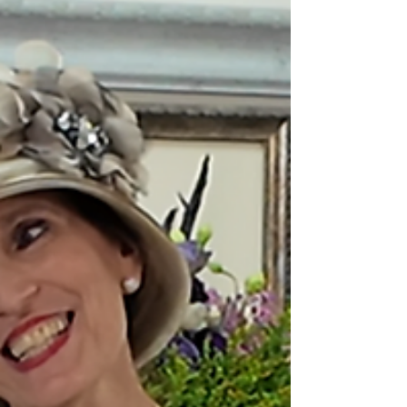
הרבנית ימימה מזרחי "משנכנס אוהב" ערב
פטירת הרש"י הקדוש- בואי ללמוד פרשנות טוב
ר"ח אב מביא איתו כאלה סגולות מהממות ואיך
כשאת מצרה את צעדייך את מפנה מקום לכל כ
הרבה טובה בחיים שבת חזון זה הזמן לחלום מו
הנרות, ומה מרגישים כשהקב"ה בוכה? צפיה
בעלות של 15 ש"ח - שמנה לב, אין להעביר בבי
הרגיל רק דרך האתר. קישור צפייה 2 להשמעת
קובץ MP3 השיעור מוקדש לעילוי נשמת תרצה
בת מסעודה תמר תהילה בת סיון ולהבדיל
לרפואת רחל גולדה בת אסתר הדסה בתוך שא
חולי ישראל