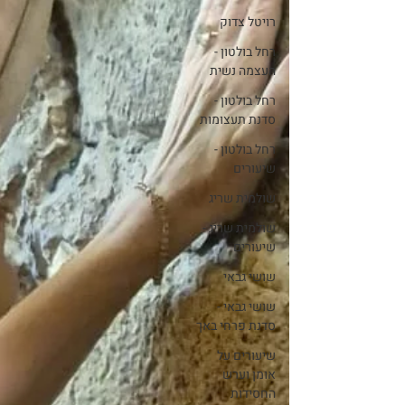
רויטל צדוק
רחל בולטון -
העצמה נשית
רחל בולטון -
סדנת תעצומות
רחל בולטון -
שיעורים
שולמית שריג
שולמית שריג -
שיעורים
שושי גבאי
שושי גבאי -
סדנת פרחי באך
שיעורים על
אומן וערש
החסידות