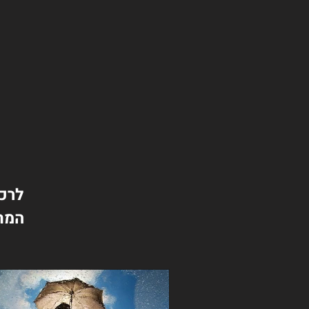
לרכי
המת