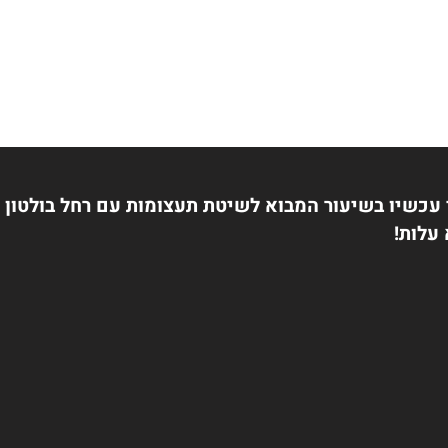
מץ לגעת באמת והולידו את שיטת "תעצומות". השי
ה העצמית וויתור על שליטה באחרים, חשיבה חיובית 
תינה לאחרים ממקום בריא ומאוזן ועוד.
עכשיו בשיעור המבוא לשיטת תעצומות עם רחל בולטון
עלות!