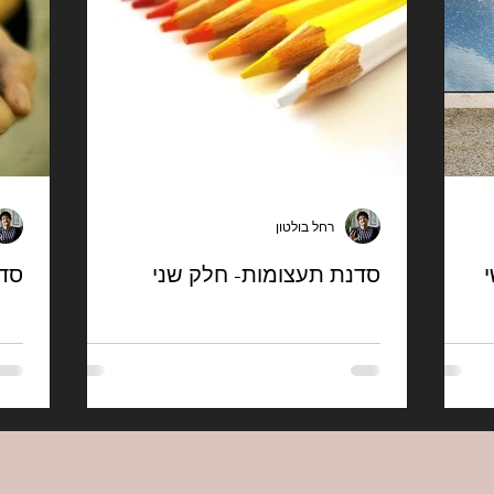
רחל בולטון
סדנת תעצומות- חלק שני
סדנ