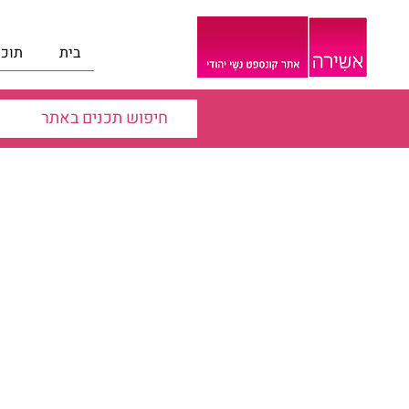
בית
תוכנ
סדנת “תעצו