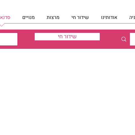
יה
אודותינו
שידור חי
מרצות
מנויים
סדנאו
שידור חי
מות” | רחל בולטון