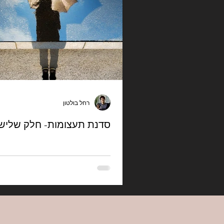
רחל בולטון
סדנת תעצומות- חלק שלישי