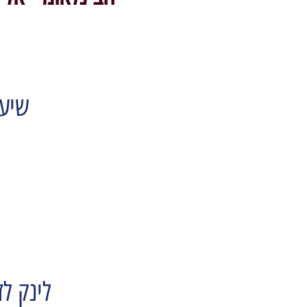
שיעו
לינק לז