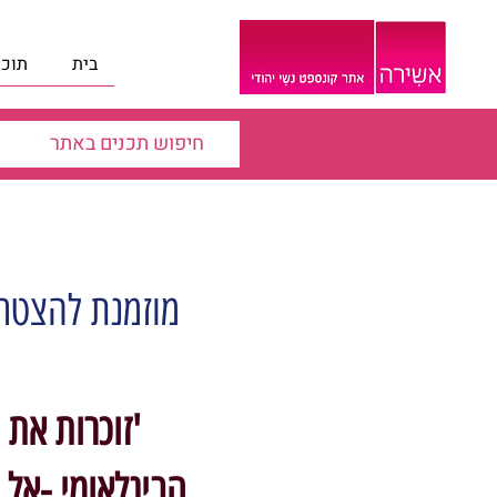
בית
תוכנ
מוזמנת להצטרף
'זוכרות את 
הבינלאומי -אל 