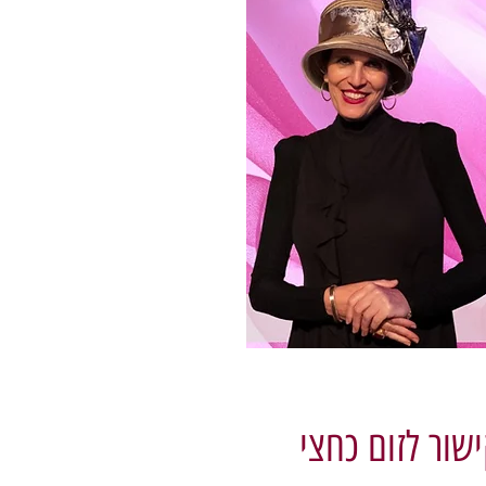
שור לזום כחצי