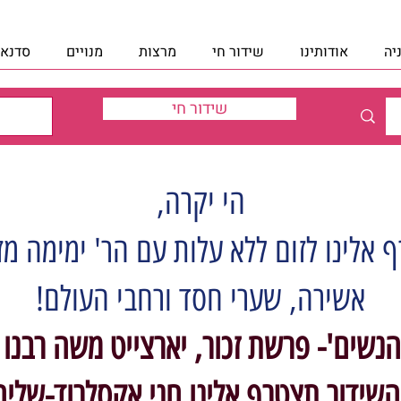
יה
אודותינו
שידור חי
מרצות
מנויים
סדנאו
שידור חי
הי יקרה,
 אלינו לזום ללא עלות עם הר' ימימה מז
אשירה, שערי חסד ורחבי העולם!
הנשים'- פרשת זכור, יארצייט משה רבנו
השידור תצטרף אלינו חני אקסלרוד-שלי