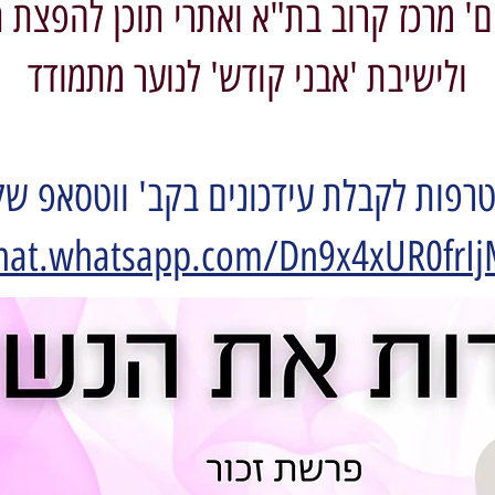
' מרכז קרוב בת"א ואתרי תוכן להפצת ת
ולישיבת 'אבני קודש' לנוער מתמודד
רפות לקבלת עידכונים בקב' ווטסאפ ש
chat.whatsapp.com/Dn9x4xUR0frIj