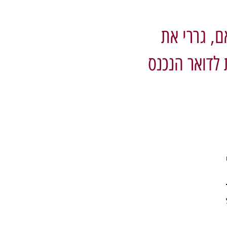
ם, גררי את
 לדואר הנכנס