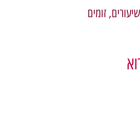
יעורים, זומים
וא