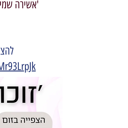
'אשירה שמים
להצט
Mr93LrpJk