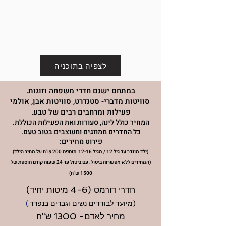
לצפיה בתוכניה
במתחם ישנם חדרי משפחה וזוגות.
סוויטות מדברי- סטנדרט, סוויטות אבן, אולמי
פעילות ומרחבים רבים של טבע.
המחיר כולל לינה, סעודות ואת הפעילות הכוללת.
כל החדרים ממוזגים
ומעוצבים בטוב טעם.
פירוט מחירים:
(ילד מוגדר עד גיל 12 / מגיל 12-1
6 תוספת 200 ש"ח
על מחיר הילד
)
(המחירים ללא אפשרות ביטול. עם ביטול עד 24 שעות קודם תוספת של
1500 ש"ח)
חדרי דורמס (4-6 מיטות יחיד)
(מיועד לבודדים נשים וגברים בנפרד.
)
מחיר לאדם- 1300 ש"ח