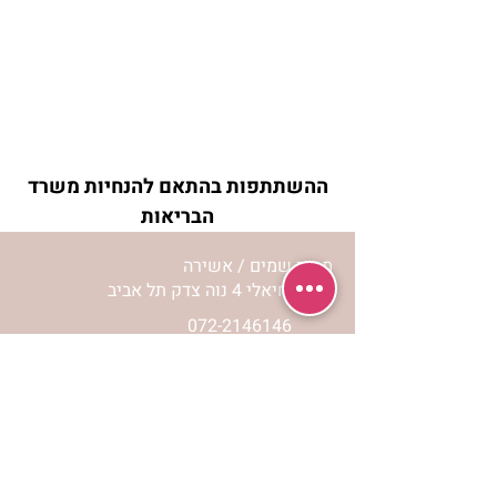
ההשתתפות בהתאם להנחיות משרד
הבריאות
מרכז שמים / אשירה
רחוב יחיאלי 4 נוה צדק תל אביב
072-2146146
טלפון ארה"ב
(347) 901-5172
וואטסאפ: 052-5260027
חניה בשפע באזור כולו