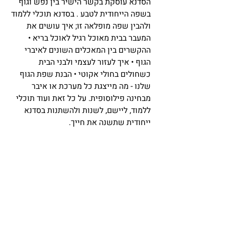
הסדנא עוסקת בקשר הישיר בין נפש וגוף
בשפה הייחודית לטבע . בסדנא תוכלי ללמוד
ולהבין שפה מופלאה זו; איך עושים את
המעבר בבית מאוכל רגיל לאוכל בריא •
ההקשרים בין המאכלים השונים לאיברי
הגוף • איך לעזור לעצמי ולבני הבית
כשחולים בחולי אקוטי • הבנת שפת הגוף
שלנו - מה מייצגת כל מערכת או איבר
מבחינה פילוסופית. על כל זאת ועוד תוכלי
ללמוד, ליישם, לשנות ולהשתנות בסדנא
ייחודית שתשנה את חייך.
חמישה מפגשים בני 3 שעות כל אחד.
600 ש"ח.