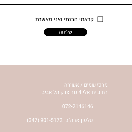
קראתי הבנתי ואני מאשרת
שליחה
מרכז שמים / אשירה
רחוב יחיאלי 4 נוה צדק תל אביב
072-2146146
טלפון ארה"ב
(347) 901-5172