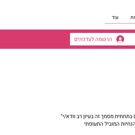
ת
עוד
הרשמה לעדכונים
"נתיבים לצדיק" (להלן: "המארגן") מודה לך על הזמנתך. אנא קרא/י את עיקר תנאי ההזמנה המופיעים בתחתית מסמך זה בעיון רב וודא/י