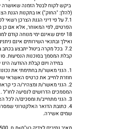
(להלן: "החוק") או בתקנות הגנת הצר
ואילך ובתנאי השירותים אינם ניתנים
7.2 בכל מקרה ביטול יתבצע בכתב
קבלת המסמך בסוכנות הנסיעות. סו
במידה ויום קבלת ההודעה הינו יום
1. הנני מאשר/ת בחתימתי את נכונ
חוזרת לחייב את כרטיס האשראי שפר
2. הנני מאשר/ת ומצהיר/ה כי קראתי
המסמכים הדרושים לנסיעה לחו"ל .
3. הנני מתחייב/ת ומסכים/ה לכל האמור לעיל , לרבות דמי הביטול ונוהל הביטול וכל שינוי שיועבר לי על ידי נציגי "נתיבים לצדיק".
4. כתובת הדואר האלקטרוני שמסר
שמים אשירה.
מאיר נתיבים לצדיק בע"מ>מ.ח. 514511500> אברהם שיף 9 ירושלים> 0522953216a@gamail.com >