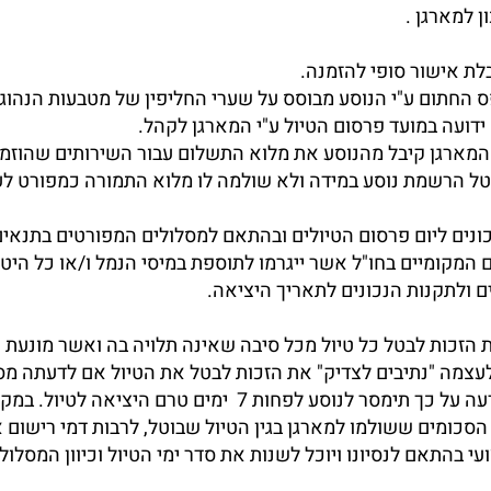
פס החתום ע"י הנוסע מבוסס על שערי החליפין של מטבעות הנהוגי
 ידועה במועד פרסום הטיול ע"י המארגן לקהל.
נכונים ליום פרסום הטיולים ובהתאם למסלולים המפורטים בתנאים
 המקומיים בחו"ל אשר ייגרמו לתוספת במיסי הנמל ו/או כל הי
ם ולתקנות הנכונים לתאריך היציאה.
 הזכות לבטל כל טיול מכל סיבה שאינה תלויה בה ואשר מונעת א
 לעצמה "נתיבים לצדיק" את הזכות לבטל את הטיול אם לדעתה מ
מצדיק את ביצוע הטיול, ובלבד שהודעה על כך תימסר לנוסע לפח
סכומים ששולמו למארגן בגין הטיול שבוטל, לרבות דמי רישום א