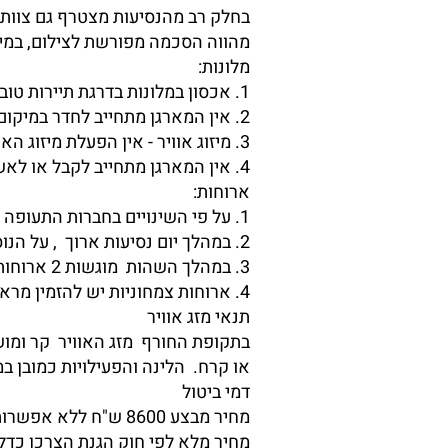
בחלק רב מהנסיעות מצטרף גם צוות
מהווה הסכמה מפורשת לצילום, במיד
מלונות:
1. אכסון במלונות בדרגת תיירות טובה בחדרים משותפים במיטות נפרדות.
2. אין המארגן מתחייב לחדר במיקום מסוים בתוך המגורים ו/או לחדר מסוים.
3. מיזוג אוויר - אין הפעלת מיזוג האוויר באחריות המארגן ואין באפשרות המארגן לשאת באחריות כלשהי להפעלתו.
4. אין המארגן מתחייב לקבל או לאשר הזמנת חדר יחיד/זוגי לכל נוסע שיבקש זאת.
ארוחות:
1. על פי השינויים בחברות התעופה , ישנה אפשרות כי לא תוגש בה ארוחה.
2. במהלך יום נסיעות ארוך , על הנוסע להצטייד באוכל קל ויבש שמתאים לנסיעות
3. במהלך השהות מוגשות 2 ארוחות עקריות ביום. ארוחת בוקר עשירה , וארוחת ערב בשרית מפנקת.
4. ארוחות צמחוניות יש להזמין מראש עם ההרשמה תוך הזמנה מפורשת.
תנאי מזג אוויר
בתקופת החורף מזג האוויר קר ומוש
או קרח. הלינה והפעילויות כמובן ב
דמי ביטול
מחיר מבצע 8600 ש"ח ללא אפשרות ביטול.
מחיר מלא לפי חוק הגנת הצרכן כדלה