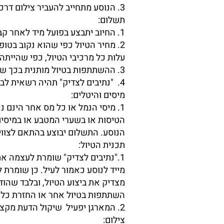
3. הנוסע מתחייב להעביר צילום דרכון למארגן .
תשלום:
1. החיוב יתבצע בפועל מיד לאחר קבלת אישור סופי להזמנה.
2. מחיר הטיול כפי שהוא נקוב בטו
עלות כל מרכיבי הטיול, כפי שהייתה
3. ההשתתפות בטיול מותנית בכך שהמארגן קיבל מהנוסע את מלוא התשלום עבור השירותים שהוזמנו.
4. "נתיבים לצדיק" תהיה רשאית לבטל הרשמת נוסע במידה ולא שולמה לו מלוא התמורה כמפורט לעיל.
מיסים והיטלים:
1. מיסי הנמל או כל מס אחר הינם 
הטיסות או בשערי המטבע או במיסים
הנוסע. התשלום יבוצע בהתאם לצווי
תכנית הטיול:
1."נתיבים לצדיק" שומרת לעצמה את
מייד לנוסע כאמור לעיל. כן שומרת
השתתפות בטיול אחר או החזרת כל ה
2. המארגן יפעיל שיקול הדעת מקצועי בהתאם לנסיונו ויוכל לשנות את סדר ימי הטיול וכיוון המסלול ללא הודעה מוקדמת .
צילום: