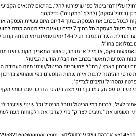
כן (ביטול עסקה) (להלן: "התקנות") כדלקמן:
7.1 על פי דיני הגנת הצרכן רשאי לקוח לבטל בכתב את העסקה
הפרטים, לפי המאוחר, אלא אם כן מועד ביטול העסקה חל בתוך 7 ימ
18 ימים שאינם ימי מנוחה קודם למועד תחילת השרות במכר רגיל
 במלואם בחו"ל.
 באמצעות פקס, או מייל או מכתב, כאשר התאריך הקובע הינו ת
כנות הנסיעות תאשר בכתב את קבלת הודעת הביטול.
 שבתון בארץ / בחו"ל ייחשב יום הביטול/שינוי מיום העבודה ה
ות פרטי ההזמנה לרבות איות שמות הנוסעים כפי שמופיע בדרכון
טיו נמסרו ל"נתיבים לצדיק".
 בעיון טופס זה, כמו כן הנני מצהיר/ה כי הדרכון שברשותי תקף 
תי תשמש את "נתיבים לצדיק" כדי לעדכן את הלקוחות מעת לעת