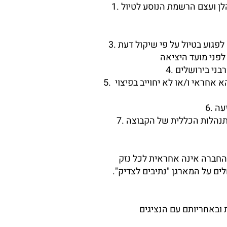
1. הטיולים המוצעים על ידי "נתיבים לצדיק" (להלן: "המארגן") מוצעים לציבור בתנאים המפורטים להלן ועצם הרשמת הנוסע לטיול
3. המארגן שומר לעצמו את הזכות לבטל את הטיול עקב מיעוט נרשמים ו/או כל סיבה אחרת שעלולה לפגוע בטיול על פי שיקול דעת
5. המארגן לא אחראי לשינויים בלוח הטיסות שהינם באחראיות חברת התעופה, ולפיכך המארגן לא יהא אחראי ו/או לא יחוייב בפיצוי
והחברה אינה אחראית לכל נזק
לים על המארגן "נתיבים לצדיק".
 ובאחריותם עם הנציגים