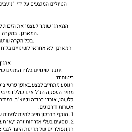
המארגן. במקרה כזה, תימסר לנוסע בטלפון ו/או מייל הודעה לפחות 7 ימי עסקים לפני מועד היציאה.
4. בכל מקרה שתוגש תביעה נגד המארגן תוקנה סמכות שיפוט בלעדית לבית הדין הרבני בירושלים.
6. ארגון שמים אשירה אחראי על ההדרכה ,הפעילות והתוכן הרוחני בנסיעה
7. יתכנו שינויים בלוח הזמנים של הפעילות ו/או היעדים לפי תנאי מזג האוויר ומצב הכבישים וההתנהלות הכללית של הקבוצה.
ביטוחים:
הנוסע מתחייב לבצע באופן פרטי ביט
מחיר העסקה הנ"ל אינו כולל דמי בי
כלשהו, אובדן כבודה וכיוצ"ב. במידה 
אשרות ודרכונים:
1. תוקף הדרכון חייב להיות לפחות שישה חודשים מיום היציאה מהארץ.
2. נוסעים בעלי אזרחות זרה ו/או 
הקונסולריים של מדינות היעד לגבי 