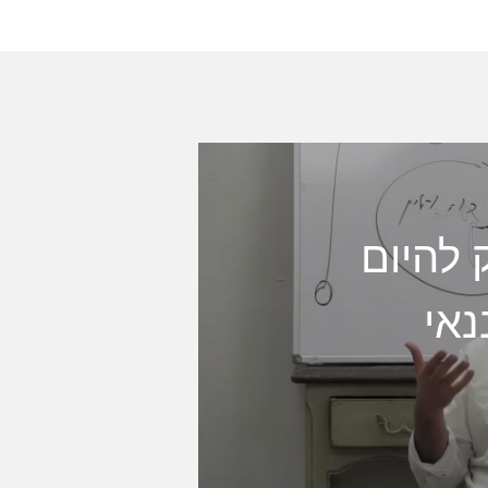
ק להיום
נאי