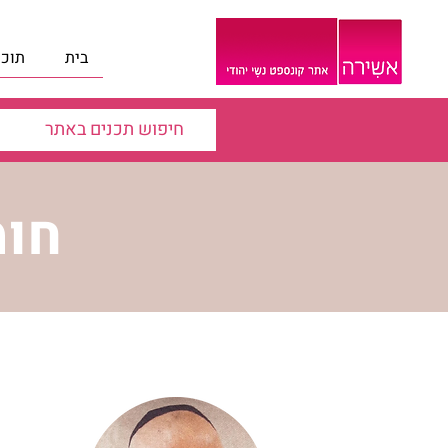
בית
תוכנ
חומר 