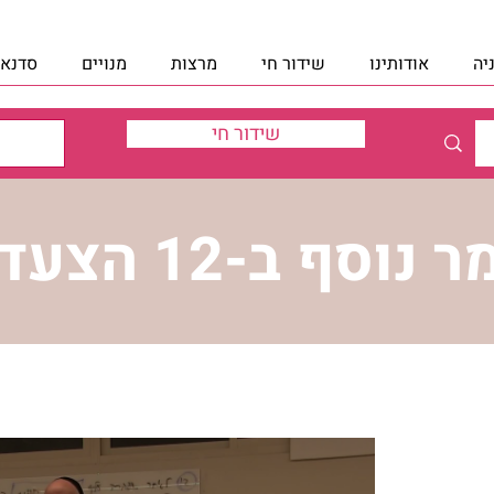
יה
אודותינו
שידור חי
מרצות
מנויים
סדנאו
שידור חי
נוסף ב-12 הצעדים