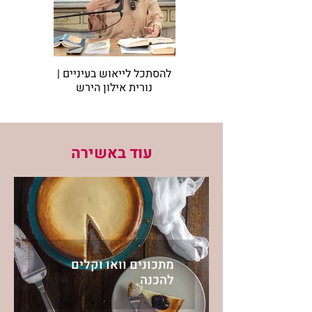
להסתכל לייאוש בעיניים |
להזכי
נורית אילון הירש
מרגישה א
עוד באשירה
מתכונים וואו וקלים
להכנה